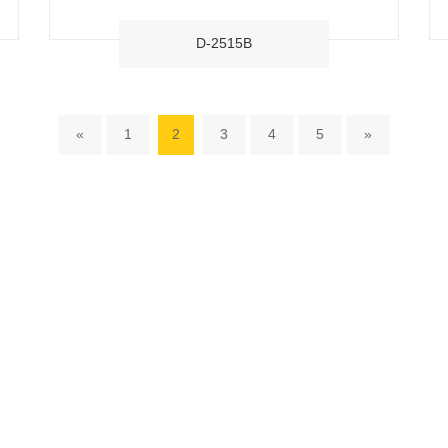
D-2515B
«
1
2
3
4
5
»