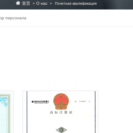
首页
О нас
>
>
Почетная квалификация
ор персонала