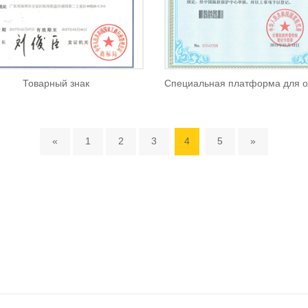
Товарный знак
«
1
2
3
4
5
»